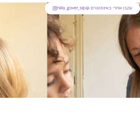
עקבו אחרי באינסטגרם @hilla_gover_slp