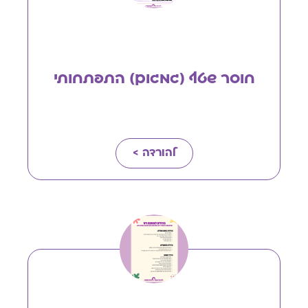
חוסר שטף (גמגום) התפתחותי
להורדה >