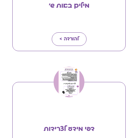
מילים באות ש'
להורדה >
דפי מידע לצרידות