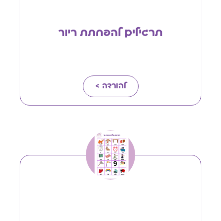
תרגילים להפחתת ריור
להורדה >