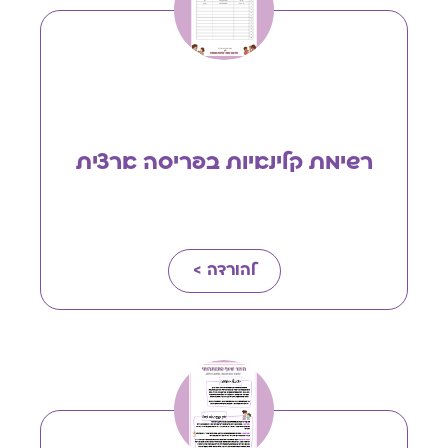
רשימת קלינאיות בפריסה ארצית
להורדה >